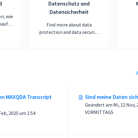
d
Datenschutz und
Datensicherheit
n, wie
 kaufen
Find more about data
protection and data security
for MAXQDA, Transcription, AI
Assist, TeamCloud and
Tailwind.
von MAXQDA Transcript
Sind meine Daten sic
Geändert am Mi, 12 Nov, 202
VORMITTAGS
, 2025 um 1:54