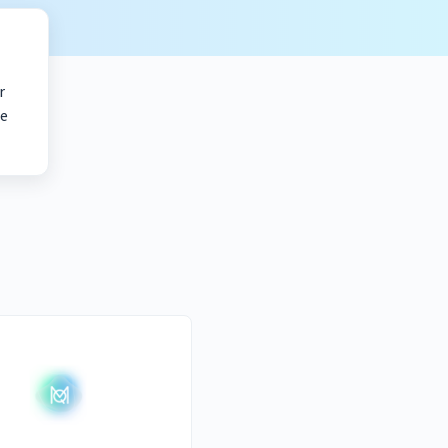
r
ie
mula